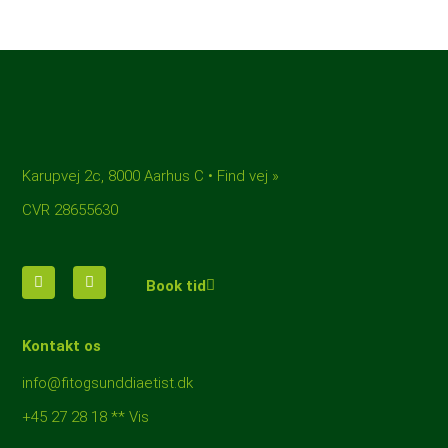
Karupvej 2c, 8000 Aarhus C • Find vej »
CVR 28655630
Book tid
Kontakt os
info@fitogsunddiaetist.dk
+45 27 28 18 ** Vis