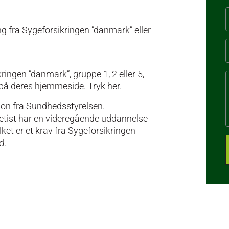
ing fra Sygeforsikringen ”danmark” eller
ingen ”danmark”, gruppe 1, 2 eller 5,
e på deres hjemmeside.
Tryk her
.
tion fra Sundhedsstyrelsen.
iætist har en videregående uddannelse
ket er et krav fra Sygeforsikringen
d.