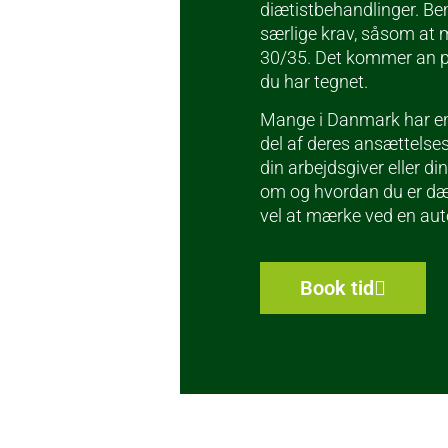
diætistbehandlinger. Be
særlige krav, såsom at 
30/35. Det kommer an p
du har tegnet.
Mange i Danmark har e
del af deres ansættelse
din arbejdsgiver eller d
om og hvordan du er dæk
vel at mærke ved en autor
Book tid