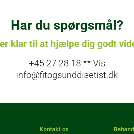
Har du spørgsmål?
 er klar til at hjælpe dig godt vid
+45 27 28 18 ** Vis
info@fitogsunddiaetist.dk
Kontakt os
Behand