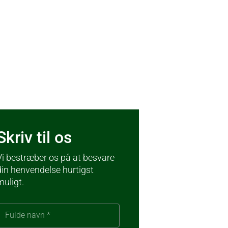
Skriv til os
Vi bestræber os på at besvare
din henvendelse hurtigst
muligt.