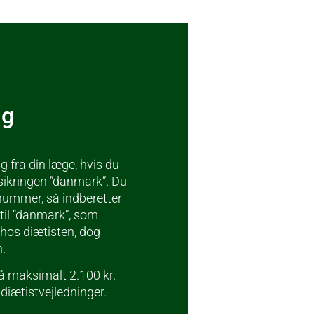
ng
 fra din læge, hvis du
rsikringen ”danmark”. Du
-nummer, så indberetter
 til “danmark”, som
 hos diætisten, dog
n.
på maksimalt 2.100 kr.
 diætistvejledninger.