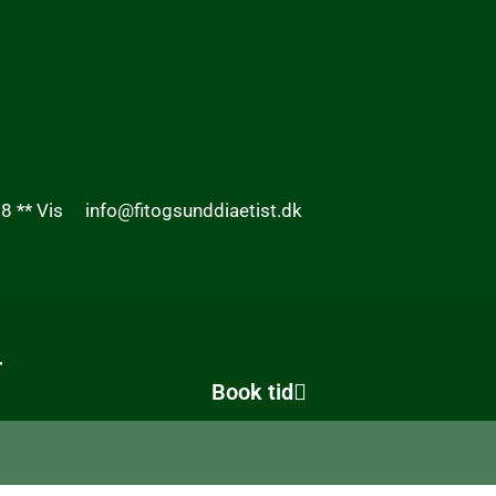
8 ** Vis
info@fitogsunddiaetist.dk
r
Book tid