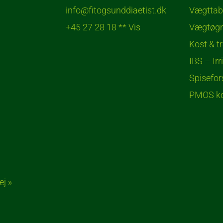
info@fitogsunddiaetist.dk
Vægttab
+45 27 28 18 ** Vis
Vægtøgn
Kost & t
IBS – Irr
Spisefor
PMOS ko
ej »