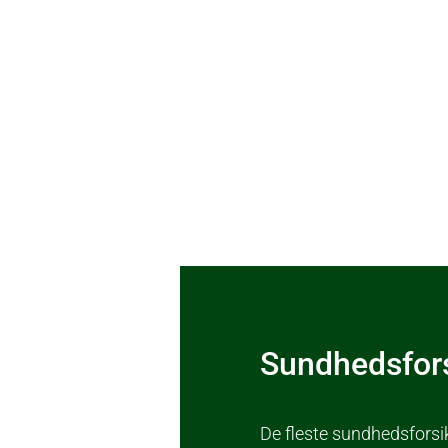
Sundhedsfors
De fleste sundhedsforsik