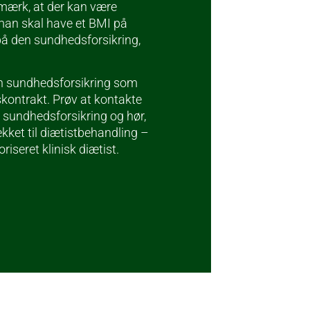
mærk, at der kan være
man skal have et BMI på
å den sundhedsforsikring,
n sundhedsforsikring som
skontrakt. Prøv at kontakte
in sundhedsforsikring og hør,
ket til diætistbehandling –
iseret klinisk diætist.