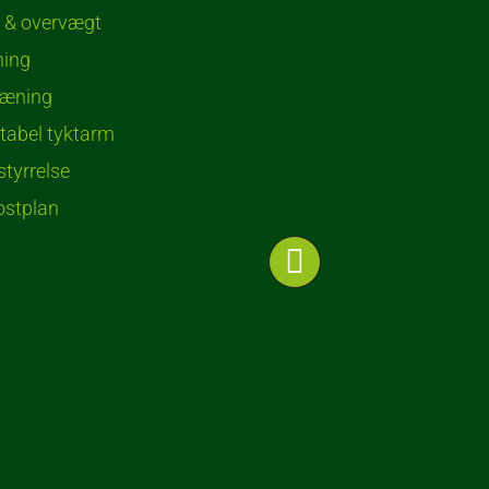
 & overvægt
ing
ræning
itabel tyktarm
styrrelse
stplan