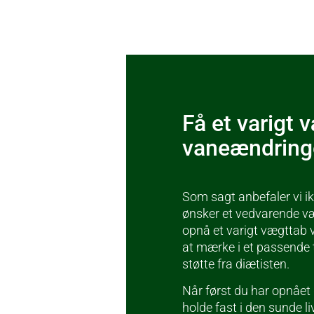
Få et varigt
vaneændring
Som sagt anbefaler vi ik
ønsker et vedvarende v
opnå et varigt vægttab 
at mærke i et passende
støtte fra diætisten.
Når først du har opnået d
holde fast i den sunde l