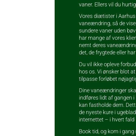
vaner. Ellers vil du hurti
Vores diætister i Aarhus
vaneændring, så de viser
sundere vaner uden bøvl
har mange af vores klien
nemt deres vaneændringsf
det, de frygtede eller ha
Du vil ikke opleve forbud
hos os. Vi ønsker blot at
tilpasse forløbet nøjagti
Dine vaneændringer ska
indføres lidt af gangen
kan fastholde dem. Dette
de nyeste kure i ugeblad
internettet – i hvert fald
Book tid, og kom i gang