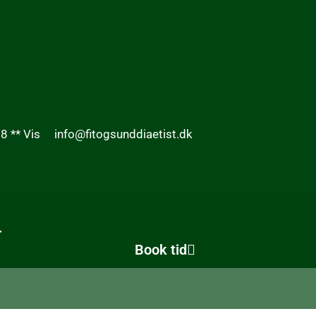
8 ** Vis
info@fitogsunddiaetist.dk
r
Book tid