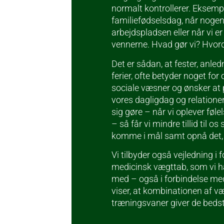
normalt kontrollerer. Eksempel
familiefødselsdag, når noge
arbejdspladsen eller når vi e
vennerne. Hvad gør vi? Hvord
Det er sådan, at fester, anledn
ferier, ofte betyder noget fo
sociale væsner og ønsker at p
vores dagligdag og relationer
sig gøre – når vi oplever føle
– så får vi mindre tillid til os
komme i mål samt opnå det, 
Vi tilbyder også vejledning i
medicinsk vægttab, som vi h
med – også i forbindelse med
viser, at kombinationen af 
træningsvaner giver de bedst