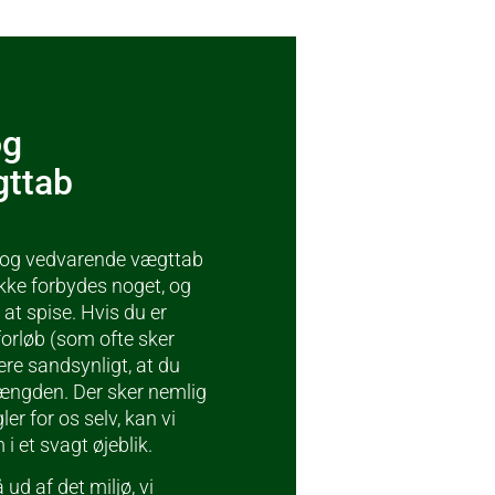
og
gttab
t og vedvarende vægttab
 ikke forbydes noget, og
 at spise. Hvis du er
forløb (som ofte sker
ere sandsynligt, at du
 længden. Der sker nemlig
ler for os selv, kan vi
 et svagt øjeblik.
d af det miljø, vi