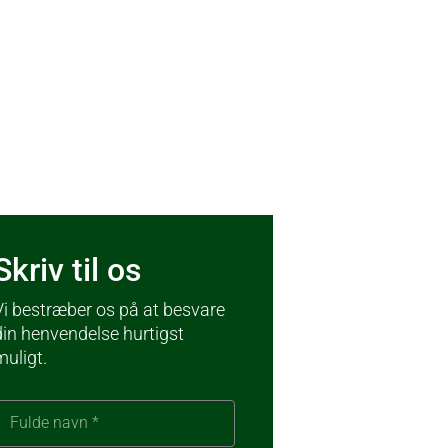
Skriv til os
Vi bestræber os på at besvare
din henvendelse hurtigst
muligt.