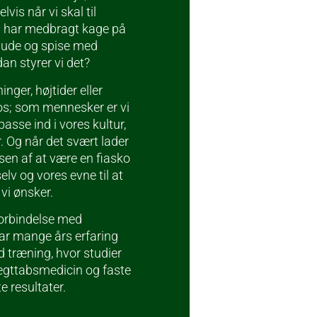
vis når vi skal til
n har medbragt kage på
r ude og spise med
an styrer vi det?
inger, højtider eller
r os; som mennesker er vi
asse ind i vores kultur,
. Og når det svært lader
lsen af at være en fiasko
 selv og vores evne til at
vi ønsker.
 forbindelse med
ar mange års erfaring
 træning, hvor studier
vægttabsmedicin og faste
e resultater.