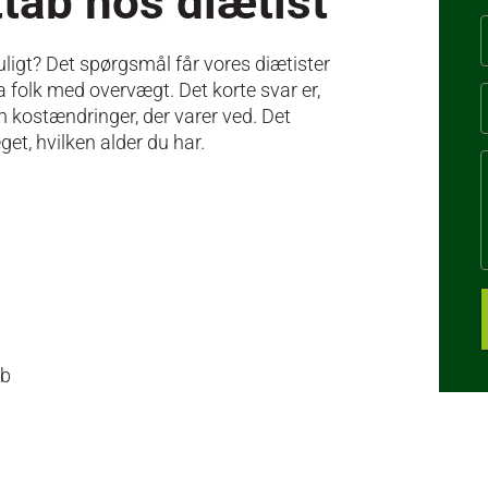
ttab hos diætist
igt? Det spørgsmål får vores diætister
a folk med overvægt. Det korte svar er,
m kostændringer, der varer ved. Det
get, hvilken alder du har.
ab