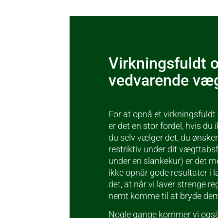
Virkningsfuldt 
vedvarende væ
For at opnå et virkningsfuld
er det en stor fordel, hvis du
du selv vælger det, du ønsker
restriktiv under dit vægttabs
under en slankekur) er det m
ikke opnår gode resultater i
det, at når vi laver strenge reg
nemt komme til at bryde dem i
Nogle gange kommer vi også u