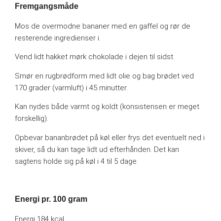
Fremgangsmåde
Mos de overmodne bananer med en gaffel og rør de
resterende ingredienser i.
Vend lidt hakket mørk chokolade i dejen til sidst.
Smør en rugbrødform med lidt olie og bag brødet ved
170 grader (varmluft) i 45 minutter.
Kan nydes både varmt og koldt (konsistensen er meget
forskellig).
Opbevar bananbrødet på køl eller frys det eventuelt ned i
skiver, så du kan tage lidt ud efterhånden. Det kan
sagtens holde sig på køl i 4 til 5 dage.
Energi pr. 100 gram
Energi 184 kcal.