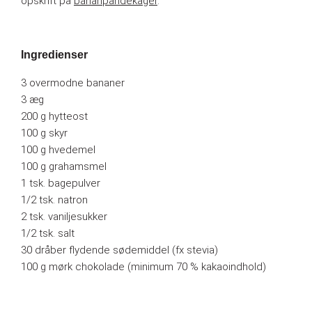
opskrift på
bananpandekager
.
Ingredienser
3 overmodne bananer
3 æg
200 g hytteost
100 g skyr
100 g hvedemel
100 g grahamsmel
1 tsk. bagepulver
1/2 tsk. natron
2 tsk. vaniljesukker
1/2 tsk. salt
30 dråber flydende sødemiddel (fx stevia)
100 g mørk chokolade (minimum 70 % kakaoindhold)