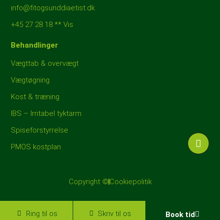
info@fitogsunddiaetist.dk
+45 27 28 18 ** Vis
Behandlinger
Vægttab & overvægt
Vægtøgning
Kost & træning
IBS – Irritabel tyktarm
Spiseforstyrrelse
PMOS kostplan
Copyright ©
Cookiepolitik
Ring til os
Skriv til os
Book tid