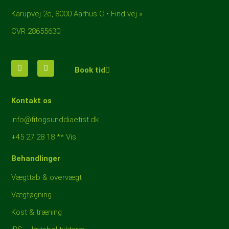
Karupvej 2c, 8000 Aarhus C • Find vej »
CVR 28655630
Book tid
Kontakt os
info@fitogsunddiaetist.dk
+45 27 28 18 ** Vis
Behandlinger
Vægttab & overvægt
Vægtøgning
Kost & træning